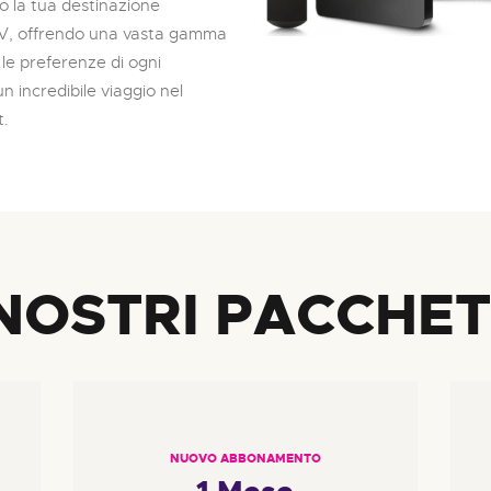
mo la tua destinazione
PTV, offrendo una vasta gamma
le preferenze di ogni
n incredibile viaggio nel
t.
 NOSTRI PACCHET
NUOVO ABBONAMENTO