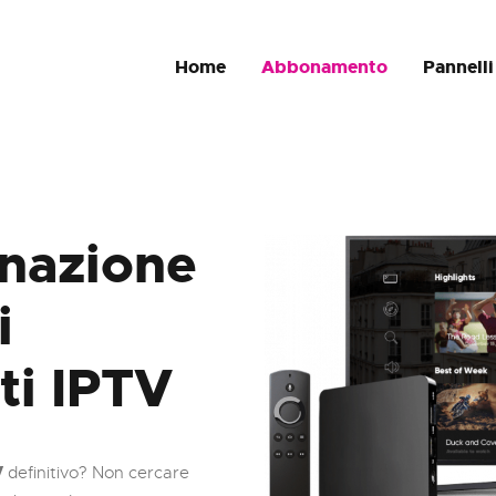
HOME
Home
Abbonamento
Pannell
ABBONAMENTO
PANNELLI IPTV + VOD
SUPPORTO
inazione
i
i IPTV
V
definitivo? Non cercare